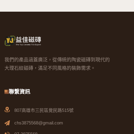
我們的產品涵蓋廣泛，從傳統的陶瓷磁磚到現代的
大理石紋磁磚，滿足不同風格的裝飾需求。
聯繫資訊
807高雄市三民區覺民路515號
chs3875568@gmail.com