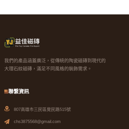
我們的產品涵蓋廣泛，從傳統的陶瓷磁磚到現代的
大理石紋磁磚，滿足不同風格的裝飾需求。
聯繫資訊
807高雄市三民區覺民路515號
chs3875568@gmail.com