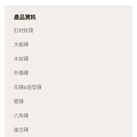
產品資訊
石材紋理
大板磚
木紋磚
外牆磚
花磚&造型磚
壁磚
六角磚
復古磚